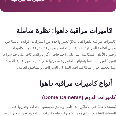
سمارت
هوم
AR
ساوند
كاميرات مراقبة داهوا: نظرة شاملة
سيستم
كاميرات مراقبه داهوا (Dahua) تُعتبر واحدة من الشركات الرائدة عالميًا في
حلول
ال أنظمة المراقبة الأمنية، حيث تقدم مجموعة متنوعة من الكاميرات
أمنية
لول الأمان المتكاملة التي تلبي احتياجات الأفراد والشركات على حد سواء.
للشركات
يز كاميرات داهوا بتقنياتها المتطورة وقدرتها على تقديم صور عالية الجودة،
والمصانع
 يجعلها خيارًا مثاليًا لمراقبة المنازل، الشركات، والمناطق العامة.
جهاز
أنواع كاميرات مراقبه داهوا
بصمة
الحضور
يرات الدوم (Dome Cameras)
والانصراف
تخدم غالبًا في الأماكن الداخلية، وتتميز بتصميمها الجذاب وقدرتها على
غطية الشاملة. تدعم هذه الكاميرات تقنية الرؤية الليلية وجودة تصوير عالية