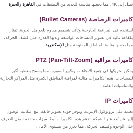
تقوية
مما يجعلها مناسبة للعديد من التطبيقات في
القاهرة
و
الجيزة
.
شبكات
المحمول
يرات الرصاصة (Bullet Cameras)
والانترنت
ستخدم في المراقبة الخارجية وتأتي بتصميم مقاوم للعوامل الجوية. تمتاز
فاءة عالية في تصوير المساحات الواسعة ولديها القدرة على كشف الحركة،
انتركم
ا يجعلها مثالية للمناطق المفتوحة مثل
الإسكندرية
.
يرات مراقبه PTZ (Pan-Tilt-Zoom)
أنظمة
إنذار
كن تحريكها في جميع الاتجاهات وتكبير الصورة، مما يسمح بتغطية أكبر
السرقة
ساحات. هذه الكاميرات مثالية لمراقبة المناطق الكبيرة مثل المراكز التجارية
مناسبات العامة.
أنظمة
ميرات IP
إنذار
تمد على بروتوكول الإنترنت وتوفر جودة تصوير فائقة، مع إمكانية الوصول
الحريق
يها عن بُعد عبر الشبكة. تدعم هذه الكاميرات أيضًا ميزات متقدمة مثل التعرف
ى الوجوه وكشف الحركة، مما يعزز من مستوى الأمان.
أكسيس