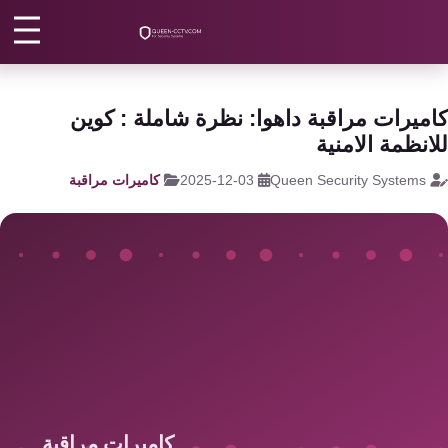
رئيسية
/
كاميرات مراقبة
/
كاميرات مراقبة هيك فيجن
كاميرات
مراقبة
اتصل بنا
ميرات مراقبة داهوا: نظرة شاملة : كوين
كالون
انظمة الامنية
الباب
من نحن
Queen Security Systems
2025-12-03
كاميرات مراقبة
الذكي
المقالات
شبكات
و
الأقسام
سنترال
الرئيسية
سنترال
الداخلي
اتصل الآن
EN