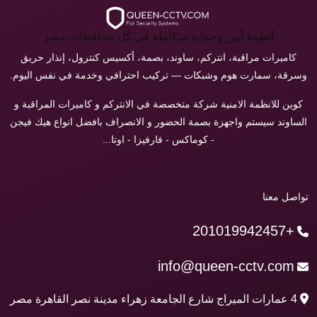
أنظمة أمن وحماية متكاملة في كل محافظات مصر
كاميرات مراقبة، انتركم، ساوند، بصمة، أكسيس كنترول، إنذار حريق
وسرقة، سمارت هوم وشبكات — تركيب احترافي وخدمة في نفس اليوم.
كوين للانظمة الامنية شركة متخصصة في الانتركم و كاميرات المراقبة و
الساوند سيستم واجهزة بصمة الحضور و الانصراف بافضل انواع هيك فيجن
- كوماكس - فارفيزا - اوتا...
تواصل معنا
+201019942457
info@queen-cctv.com
4 عمارات الميراج شارع الجامعة زهراء مدينة نصر القاهرة مصر