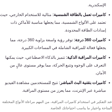
تقوية
الإسكندرية.
شبكات
كاميرات تعمل بالطاقة الشمسية:
مثالية للاستخدام الخارجي، حيث
المحمول
والانترنت
تعتمد على الألواح الشمسية، مما يجعلها مناسبة للأماكن ذات
إمدادات الطاقة المحدودة.
انتركم
كاميرات 360 درجة:
توفر رؤية واسعة بزاوية 360 درجة، مما
يجعلها فعالة للمراقبة الشاملة في المساحات الكبيرة.
أنظمة
كاميرات المراقبة الذكية:
تتميز بالذكاء الاصطناعي، حيث يمكنها
إنذار
التعرف على الوجوه وتتبع الحركة، مما يوفر مستوى عالٍ من
السرقة
الأمان.
أنظمة
كاميرات بتقنية البث المباشر:
تتيح للمستخدمين مشاهدة الفيديو
إنذار
مباشرة عبر الإنترنت، مما يعزز من مستوى المراقبة.
الحريق
د التفكير في استخدام كاميرات المراقبة، من المهم مراعاة الأنواع المختلفة
تاحة واختيار ما يناسب احتياجاتك الخاصة.
أكسيس