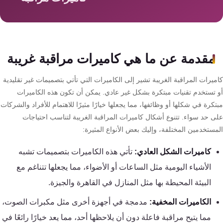
سمارت
هوم
AR
ساوند
مقدمة عن ما هي كاميرات مراقبة غريبة
سيستم
يرات المراقبة الغريبة تشير إلى الكاميرات التي تأتي بتصميمات غير تقليدية
حلول
 تستخدم تقنيات مبتكرة بشكل غير عادي. يمكن أن تكون هذه الكاميرات
أمنية
كرة في شكلها أو وظائفها، مما يجعلها خيارًا مثيرًا للاهتمام للأفراد والشركات
للشركات
ى حد سواء. تتنوع أشكال كاميرات المراقبة الغريبة لتناسب احتياجات
والمصانع
مستخدمين المختلفة، وإليك بعض الأنواع المثيرة:
كاميرات الشكل العادي:
تأتي هذه الكاميرات بتصميمات تشبه
جهاز
الأشياء اليومية مثل الساعات أو الأضواء، مما يجعلها تتناغم مع
بصمة
البيئة المحيطة بها مثل المنازل في القاهرة والجيزة.
الحضور
والانصراف
الكاميرات المخفية:
مدمجة في أجهزة أخرى مثل مكبرات الصوت،
مما يتيح مراقبة فاعلة دون أن يلاحظها أحد، مما يعد خيارًا رائعًا في