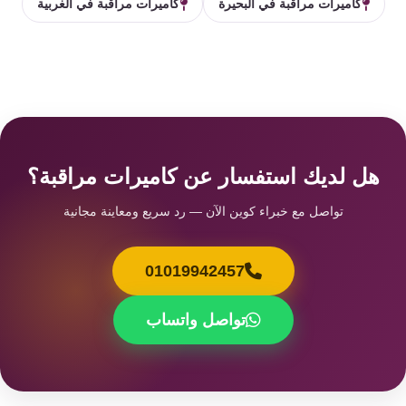
كاميرات مراقبة في البحيرة
كاميرات مراقبة في الغربية
هل لديك استفسار عن كاميرات مراقبة؟
تواصل مع خبراء كوين الآن — رد سريع ومعاينة مجانية
01019942457
تواصل واتساب