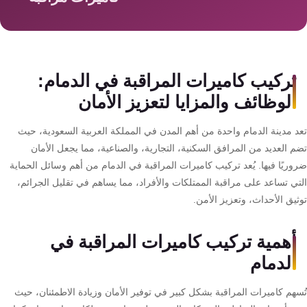
سمارت
هوم
AR
ساوند
تركيب كاميرات المراقبة في الدمام:
سيستم
الوظائف والمزايا لتعزيز الأمان
حلول
د مدينة الدمام واحدة من أهم المدن في المملكة العربية السعودية، حيث
أمنية
م العديد من المرافق السكنية، التجارية، والصناعية، مما يجعل الأمان
للشركات
وريًا فيها. يُعد تركيب كاميرات المراقبة في الدمام من أهم وسائل الحماية
والمصانع
تي تساعد على مراقبة الممتلكات والأفراد، مما يساهم في تقليل الجرائم،
يق الأحداث، وتعزيز الأمن.
جهاز
بصمة
أهمية تركيب كاميرات المراقبة في
الحضور
الدمام
والانصراف
سهم كاميرات المراقبة بشكل كبير في توفير الأمان وزيادة الاطمئنان، حيث