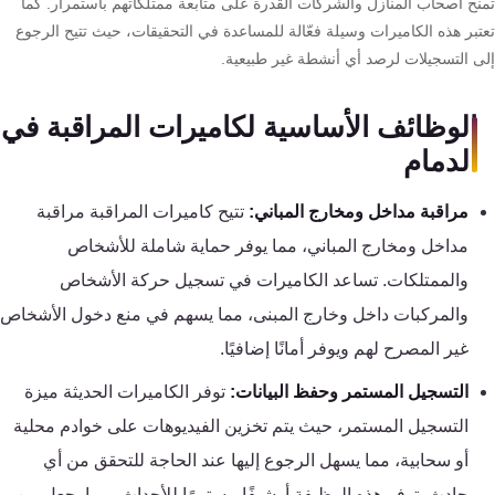
نح أصحاب المنازل والشركات القدرة على متابعة ممتلكاتهم باستمرار. كما
تقوية
تبر هذه الكاميرات وسيلة فعّالة للمساعدة في التحقيقات، حيث تتيح الرجوع
شبكات
ى التسجيلات لرصد أي أنشطة غير طبيعية.
المحمول
والانترنت
الوظائف الأساسية لكاميرات المراقبة في
الدمام
انتركم
مراقبة مداخل ومخارج المباني:
تتيح كاميرات المراقبة مراقبة
أنظمة
مداخل ومخارج المباني، مما يوفر حماية شاملة للأشخاص
إنذار
والممتلكات. تساعد الكاميرات في تسجيل حركة الأشخاص
السرقة
والمركبات داخل وخارج المبنى، مما يسهم في منع دخول الأشخاص
غير المصرح لهم ويوفر أمانًا إضافيًا.
أنظمة
إنذار
التسجيل المستمر وحفظ البيانات:
توفر الكاميرات الحديثة ميزة
الحريق
التسجيل المستمر، حيث يتم تخزين الفيديوهات على خوادم محلية
أو سحابية، مما يسهل الرجوع إليها عند الحاجة للتحقق من أي
أكسيس
حادث. توفر هذه الوظيفة أرشيفًا مستمرًا للأحداث، مما يجعل من