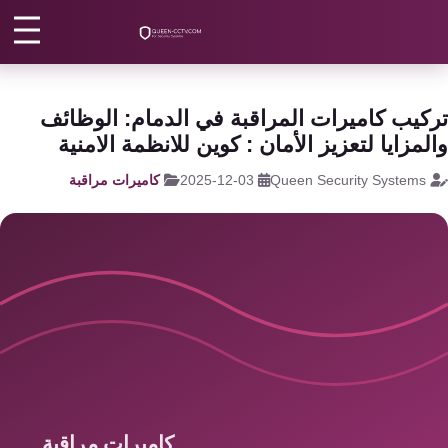
رئيسية
/
كاميرات مراقبة
/
تركيب الكاميرات المنزلية
كاميرات
مراقبة
اتصل بنا
كيب كاميرات المراقبة في الدمام: الوظائف
كالون
لمزايا لتعزيز الأمان : كوين للانظمة الامنية
الباب
من نحن
Queen Security Systems
2025-12-03
كاميرات مراقبة
الذكي
المقالات
شبكات
و
الأقسام
سنترال
الرئيسية
سنترال
الداخلي
اتصل الآن
EN