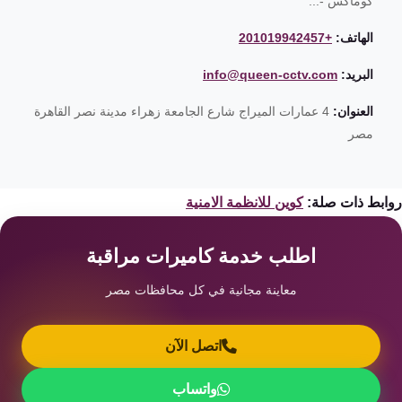
كوماكس -...
الهاتف:
+201019942457
البريد:
info@queen-cctv.com
العنوان:
4 عمارات الميراج شارع الجامعة زهراء مدينة نصر القاهرة
مصر
ابط ذات صلة:
كوين للانظمة الامنية
اطلب خدمة كاميرات مراقبة
معاينة مجانية في كل محافظات مصر
اتصل الآن
واتساب