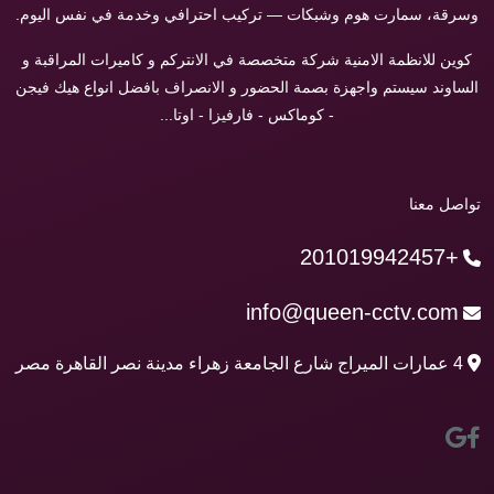
وسرقة، سمارت هوم وشبكات — تركيب احترافي وخدمة في نفس اليوم.
كوين للانظمة الامنية شركة متخصصة في الانتركم و كاميرات المراقبة و
الساوند سيستم واجهزة بصمة الحضور و الانصراف بافضل انواع هيك فيجن
- كوماكس - فارفيزا - اوتا...
تواصل معنا
+201019942457
info@queen-cctv.com
4 عمارات الميراج شارع الجامعة زهراء مدينة نصر القاهرة مصر