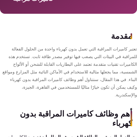
سمارت
هوم
AR
ساوند
مقدمة
سيستم
تبر كاميرات المراقبة التي تعمل بدون كهرباء واحدة من الحلول الفعالة
حلول
مراقبة في البيئات التي يصعب فيها توفير مصدر طاقة ثابت. تستخدم هذه
أمنية
اميرات تقنيات متقدمة تعتمد على البطاريات القابلة للشحن أو الألواح
للشركات
مسية، مما يجعلها مثالية للاستخدام في الأماكن النائية مثل المزارع ومواقع
والمصانع
بناء. في هذا المقال، سنتناول أهم وظائف كاميرات المراقبة بدون كهرباء
ف يمكن أن تكون خيارًا مثاليًا للمستخدمين في القاهرة، الجيزة،
لإسكندرية.
جهاز
بصمة
أهم وظائف كاميرات المراقبة بدون
الحضور
والانصراف
كهرباء