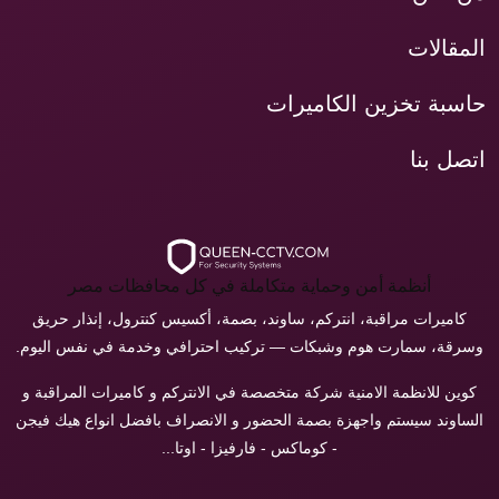
المقالات
حاسبة تخزين الكاميرات
اتصل بنا
أنظمة أمن وحماية متكاملة في كل محافظات مصر
كاميرات مراقبة، انتركم، ساوند، بصمة، أكسيس كنترول، إنذار حريق
وسرقة، سمارت هوم وشبكات — تركيب احترافي وخدمة في نفس اليوم.
كوين للانظمة الامنية شركة متخصصة في الانتركم و كاميرات المراقبة و
الساوند سيستم واجهزة بصمة الحضور و الانصراف بافضل انواع هيك فيجن
- كوماكس - فارفيزا - اوتا...