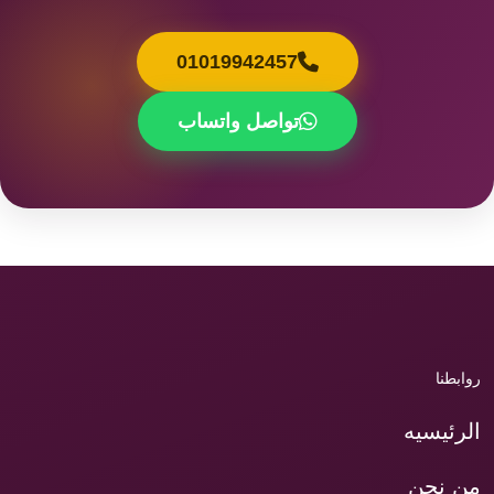
01019942457
تواصل واتساب
روابطنا
الرئيسيه
من نحن