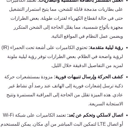
العمل المستمر بالطاقة الشمسية والبطاريات:
تعتمد الكاميرات
تقوية
على بطاريات مدمجة قابلة للشحن، مما يتيح استمرار التشغيل
شبكات
المحمول
حتى في حالة انقطاع الكهرباء لفترات طويلة. بعض الطرازات
والانترنت
مجهزة بألواح شمسية، مما يقلل الحاجة إلى الشحن المتكرر
ويضمن عمل النظام في المواقع النائية.
انتركم
رؤية ليلية متقدمة:
تحتوي الكاميرات على أشعة تحت الحمراء (IR)
لرؤية واضحة في الظلام. بعض الطرازات توفر رؤية ليلية ملونة
أنظمة
لمزيد من التفاصيل الدقيقة خلال الليل.
إنذار
السرقة
كشف الحركة وإرسال تنبيهات فورية:
مزودة بمستشعرات حركة
ذكية ترسل إشعارات فورية إلى الهاتف عند رصد أي نشاط غير
أنظمة
عادي. هذه الميزة تقلل من الحاجة إلى المراقبة المستمرة وتتيح
إنذار
الاستجابة السريعة.
الحريق
اتصال لاسلكي وتحكم عن بُعد:
تعتمد الكاميرات على شبكة Wi-Fi
أو اتصال LTE لتمكين البث المباشر من أي مكان. يمكن للمستخدم
أكسيس