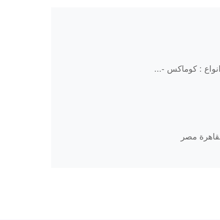
واع : كوماكس -...