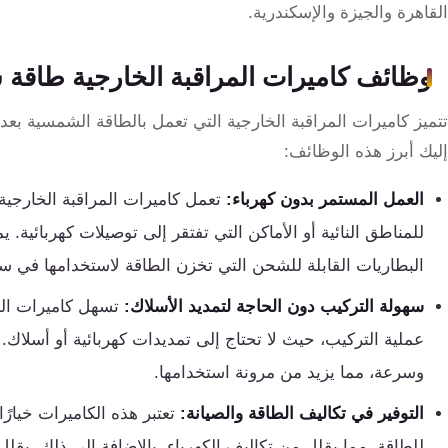
تقوية
القاهرة والجيزة والإسكندرية.
شبكات
المحمول
وظائف كاميرات المراقبة الخارجية طاقة
والانترنت
تتميز كاميرات المراقبة الخارجية التي تعمل بالطاقة الشمسية بعد
انتركم
إليك أبرز هذه الوظائف:
العمل المستمر بدون كهرباء:
تعمل كاميرات المراقبة الخارجية 
أنظمة
للمناطق النائية أو الأماكن التي تفتقر إلى توصيلات كهربائية.
إنذار
السرقة
البطاريات القابلة للشحن التي تخزن الطاقة لاستخدامها في سا
سهولة التركيب دون الحاجة لتمديد الأسلاك:
تسهل كاميرات المر
أنظمة
عملية التركيب، حيث لا تحتاج إلى تمديدات كهربائية أو أسلاك.
إنذار
وسرعة، مما يزيد من مرونة استخدامها.
الحريق
التوفير في تكاليف الطاقة والصيانة:
تعتبر هذه الكاميرات خيار
أكسيس
للطاقة، مما يقلل من تكاليف الكهرباء. بالإضافة إلى ذلك، يقل