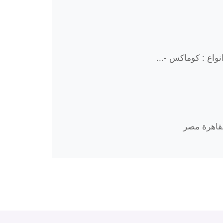
واع : كوماكس -...