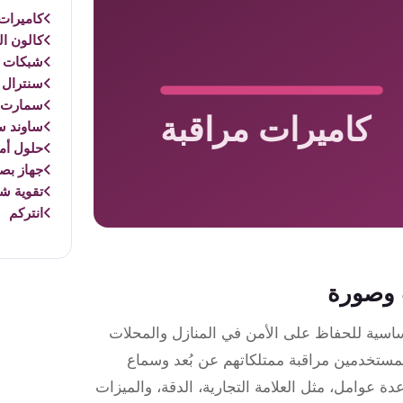
كاميرات 
كالون ال
شبكات و
سنترال 
سمارت 
ساوند س
حلول أم
جهاز بص
تقوية ش
انتركم
 وصورة
أساسية للحفاظ على الأمن في المنازل والمحلات
لمستخدمين مراقبة ممتلكاتهم عن بُعد وسماع
عوامل، مثل العلامة التجارية، الدقة، والميزات