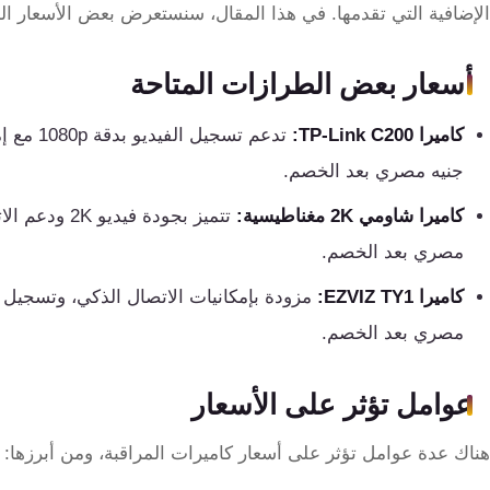
تقوية
الإضافية التي تقدمها. في هذا المقال، سنستعرض بعض الأسعار الح
شبكات
المحمول
أسعار بعض الطرازات المتاحة
والانترنت
كاميرا TP-Link C200:
انتركم
جنيه مصري بعد الخصم.
كاميرا شاومي 2K مغناطيسية:
أنظمة
مصري بعد الخصم.
إنذار
السرقة
كاميرا EZVIZ TY1:
مصري بعد الخصم.
أنظمة
إنذار
عوامل تؤثر على الأسعار
الحريق
هناك عدة عوامل تؤثر على أسعار كاميرات المراقبة، ومن أبرزها:
أكسيس