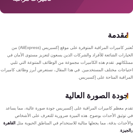
سمارت
هوم
AR
ساوند
مقدمة
سيستم
تُعتبر كاميرات المراقبة المتوفرة على موقع إكسبريس (AliExpress) من
حلول
خيارات الشائعة للأفراد والشركات الذين يسعون لتعزيز مستوى الأمان في
أمنية
تلكاتهم. تقدم هذه الكاميرات مجموعة من الوظائف المتنوعة التي تلبي
للشركات
تياجات مختلف المستخدمين. في هذا المقال، نستعرض أبرز وظائف كاميرات
والمصانع
مراقبة المتاحة على إكسبريس.
جهاز
جودة الصورة العالية
بصمة
دم معظم كاميرات المراقبة على إكسبريس جودة صورة عالية، مما يساعد
الحضور
 توثيق الأحداث بوضوح. هذه الميزة ضرورية للتعرف على الأشخاص
والانصراف
لأحداث بدقة، مما يجعلها مثالية للاستخدام في المناطق الحيوية مثل
القاهرة
لجيزة
.