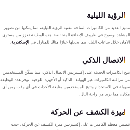
تقوية
شبكات
الرؤية الليلية
المحمول
والانترنت
يز العديد من الكاميرات المتاحة بتقنية الرؤية الليلية، مما يمكنها من تصوير
مشاهد بوضوح في ظروف الإضاءة المنخفضة. هذه الوظيفة تعزز من مستوى
مان خلال ساعات الليل، مما يجعلها خيارًا مثاليًا للمنازل في
الإسكندرية
.
انتركم
الاتصال الذكي
أنظمة
إنذار
يح الكاميرات الحديثة على إكسبريس الاتصال الذكي، مما يمكّن المستخدمين
السرقة
مراقبة الكاميرات عبر الهواتف الذكية أو الأجهزة اللوحية. توفر هذه الوظيفة
ولة في الاستخدام وتتيح للمستخدمين متابعة الأحداث في أي وقت ومن أي
أنظمة
ان، مما يزيد من راحة البال.
إنذار
الحريق
ميزة الكشف عن الحركة
ضمن معظم الكاميرات على إكسبريس ميزة الكشف عن الحركة، حيث
أكسيس