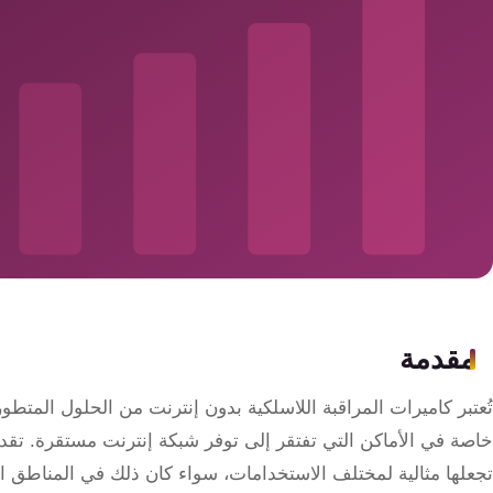
سمارت
هوم
ساوند
سيستم
حلول
أمنية
للشركات
والمصانع
جهاز
مقدمة
بصمة
الحضور
تُعتبر كاميرات المراقبة اللاسلكية بدون إنترنت من الحلول المتطورة
والانصراف
خاصة في الأماكن التي تفتقر إلى توفر شبكة إنترنت مستقرة. تق
تجعلها مثالية لمختلف الاستخدامات، سواء كان ذلك في المناطق النا