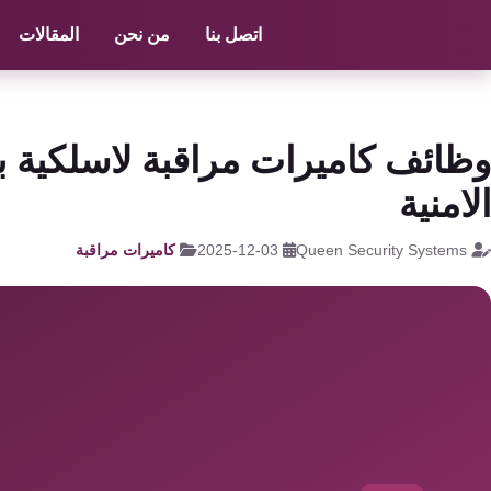
الرئيسية
/
كاميرات مراقبة
/
سعر كاميرات داهوا
اتصل بنا
من نحن
المقالات
كاميرات
مراقبة
كالون
وظائف كاميرات مراقبة لاسلكية ب
الباب
الامنية
الذكي
Queen Security Systems
2025-12-03
كاميرات مراقبة
شبكات
و
سنترال
سنترال
الداخلي