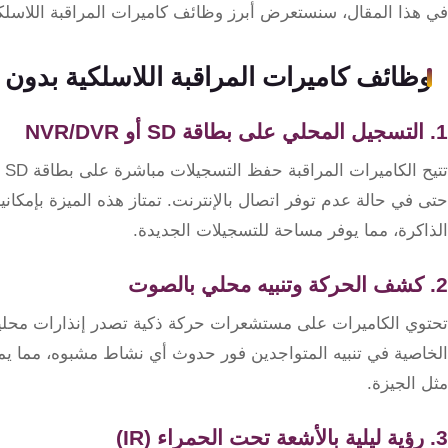
تقوية
في هذا المقال، سنستعرض أبرز وظائف كاميرات المراقبة اللاسلكي
شبكات
المحمول
وظائف كاميرات المراقبة اللاسلكية بدون 
والانترنت
1. التسجيل المحلي على بطاقة SD أو NVR/DVR
انتركم
حتى في حالة عدم توفر اتصال بالإنترنت. تمتاز هذه الميزة بإمكانية
أنظمة
الذاكرة، مما يوفر مساحة للتسجيلات الجديدة.
إنذار
السرقة
2. كشف الحركة وتنبيه محلي بالصوت
أنظمة
تحتوي الكاميرات على مستشعرات حركة ذكية تصدر إنذارات محلية
إنذار
الخاصية في تنبيه المتواجدين فور حدوث أي نشاط مشبوه، مما يمن
الحريق
مثل الجيزة.
3. رؤية ليلية بالأشعة تحت الحمراء (IR)
أكسيس