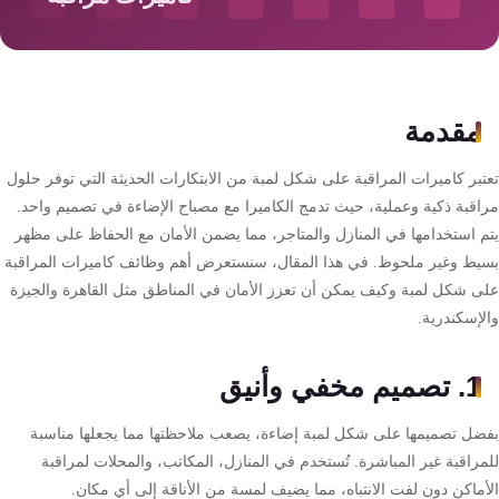
سمارت
هوم
AR
ساوند
مقدمة
سيستم
تبر كاميرات المراقبة على شكل لمبة من الابتكارات الحديثة التي توفر حلول
حلول
اقبة ذكية وعملية، حيث تدمج الكاميرا مع مصباح الإضاءة في تصميم واحد.
أمنية
م استخدامها في المنازل والمتاجر، مما يضمن الأمان مع الحفاظ على مظهر
للشركات
يط وغير ملحوظ. في هذا المقال، سنستعرض أهم وظائف كاميرات المراقبة
والمصانع
ى شكل لمبة وكيف يمكن أن تعزز الأمان في المناطق مثل القاهرة والجيزة
لإسكندرية.
جهاز
1. تصميم مخفي وأنيق
بصمة
الحضور
ضل تصميمها على شكل لمبة إضاءة، يصعب ملاحظتها مما يجعلها مناسبة
والانصراف
مراقبة غير المباشرة. تُستخدم في المنازل، المكاتب، والمحلات لمراقبة
أماكن دون لفت الانتباه، مما يضيف لمسة من الأناقة إلى أي مكان.