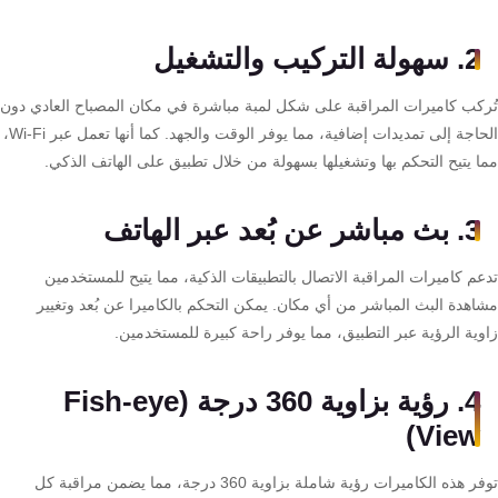
تقوية
شبكات
2. سهولة التركيب والتشغيل
المحمول
والانترنت
ركب كاميرات المراقبة على شكل لمبة مباشرة في مكان المصباح العادي دون
الحاجة إلى تمديدات إضافية، مما يوفر الوقت والجهد. كما أنها تعمل عبر Wi-Fi،
ا يتيح التحكم بها وتشغيلها بسهولة من خلال تطبيق على الهاتف الذكي.
انتركم
3. بث مباشر عن بُعد عبر الهاتف
أنظمة
إنذار
عم كاميرات المراقبة الاتصال بالتطبيقات الذكية، مما يتيح للمستخدمين
السرقة
اهدة البث المباشر من أي مكان. يمكن التحكم بالكاميرا عن بُعد وتغيير
وية الرؤية عبر التطبيق، مما يوفر راحة كبيرة للمستخدمين.
أنظمة
إنذار
4. رؤية بزاوية 360 درجة (Fish-eye
الحريق
View)
توفر هذه الكاميرات رؤية شاملة بزاوية 360 درجة، مما يضمن مراقبة كل
أكسيس