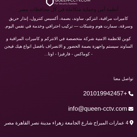
أنظمة أمن وحماية متكاملة في كل محافظات مصر
كاميرات مراقبة، انتركم، ساوند، بصمة، أكسيس كنترول، إنذار حريق
وسرقة، سمارت هوم وشبكات — تركيب احترافي وخدمة في نفس اليوم.
كوين للانظمة الامنية شركة متخصصة في الانتركم و كاميرات المراقبة و
الساوند سيستم واجهزة بصمة الحضور و الانصراف بافضل انواع هيك فيجن
- كوماكس - فارفيزا - اوتا...
تواصل معنا
+201019942457
info@queen-cctv.com
4 عمارات الميراج شارع الجامعة زهراء مدينة نصر القاهرة مصر