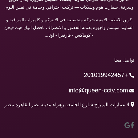
وسرقة، سمارت هوم وشبكات — تركيب احترافي وخدمة في نفس اليوم.
كوين للانظمة الامنية شركة متخصصة في الانتركم و كاميرات المراقبة و
الساوند سيستم واجهزة بصمة الحضور و الانصراف بافضل انواع هيك فيجن
- كوماكس - فارفيزا - اوتا...
تواصل معنا
+201019942457
info@queen-cctv.com
4 عمارات الميراج شارع الجامعة زهراء مدينة نصر القاهرة مصر