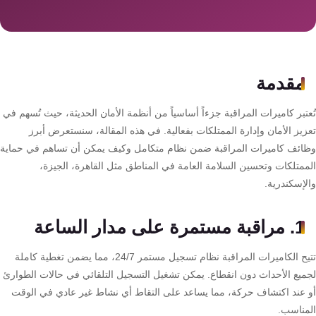
سمارت
هوم
AR
ساوند
مقدمة
سيستم
تبر كاميرات المراقبة جزءاً أساسياً من أنظمة الأمان الحديثة، حيث تُسهم في
حلول
زيز الأمان وإدارة الممتلكات بفعالية. في هذه المقالة، سنستعرض أبرز
أمنية
ائف كاميرات المراقبة ضمن نظام متكامل وكيف يمكن أن تساهم في حماية
للشركات
ممتلكات وتحسين السلامة العامة في المناطق مثل القاهرة، الجيزة،
والمصانع
لإسكندرية.
جهاز
1. مراقبة مستمرة على مدار الساعة
بصمة
تتيح الكاميرات المراقبة نظام تسجيل مستمر 24/7، مما يضمن تغطية كاملة
الحضور
ميع الأحداث دون انقطاع. يمكن تشغيل التسجيل التلقائي في حالات الطوارئ
والانصراف
 عند اكتشاف حركة، مما يساعد على التقاط أي نشاط غير عادي في الوقت
مناسب.