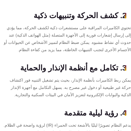
تقوية
شبكات
2. كشف الحركة وتنبيهات ذكية
المحمول
والانترنت
توي الكاميرات المراقبة على مستشعرات ذكية لكشف الحركة، مما يؤدي
ى إرسال إشعارات فورية إلى الأجهزة المتصلة (مثل الهواتف الذكية) عند
وث أي نشاط مشبوه. يمكن ضبط النظام لتمييز الأشخاص عن الحيوانات أو
انتركم
جسام الأخرى لتجنب التنبيهات الخاطئة، مما يزيد من كفاءة النظام.
أنظمة
3. تكامل مع أنظمة الإنذار والحماية
إنذار
السرقة
كن ربط الكاميرات بأنظمة الإنذار، بحيث يتم تشغيل التنبيه فور اكتشاف
كة غير طبيعية أو دخول غير مصرح به. يسهل التكامل مع أجهزة الإنذار
أنظمة
كية والبوابات الإلكترونية لتعزيز الأمان في البيئات السكنية والتجارية.
إنذار
الحريق
4. رؤية ليلية متقدمة
يدعم النظام تصويرًا ليليًا بالأشعة تحت الحمراء (IR) لرؤية واضحة في الظلام.
أكسيس