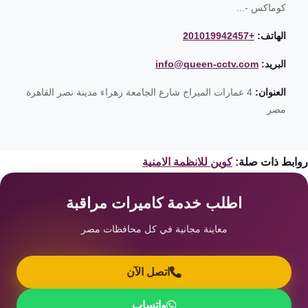
كوماكس -...
الهاتف:
+201019942457
البريد:
info@queen-cctv.com
العنوان:
4 عمارات الميراج شارع الجامعة زهراء مدينة نصر القاهرة
مصر
ابط ذات صلة:
كوين للانظمة الامنية
اطلب خدمة كاميرات مراقبة
معاينة مجانية في كل محافظات مصر
اتصل الآن
واتساب