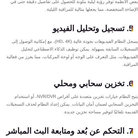
ض الأنظمة توفر رؤية ليلية ملونة للحصول على تفاصيل دقيقة حتى في
كنترول
ضاءة المنخفضة، مما يجعلها مثالية للمراقبة الليلية.
5. تسجيل وتحليل الفيديو
يسجل النظام الفيديوهات بجودة عالية (HD، 4K)، مع إمكانية الوصول إلى
تسجيلات السابقة بسهولة. يمكن توظيف الذكاء الاصطناعي لتحليل
فيديوهات، مثل التعرف على الوجه أو لوحة المركبات، مما يعزز من فعالية
راقبة.
6. تخزين سحابي ومحلي
يتيح النظام خيارات تخزين متعددة على أقراص NVR/DVR، أو استخدام
تخزين السحابي لضمان أمان البيانات. يمكن إعداد النظام لحذف التسجيلات
ديمة تلقائيًا لتوفير مساحة تخزين جديدة.
7. التحكم عن بُعد ومتابعة البث المباشر