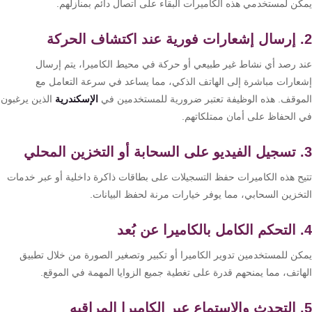
كن لمستخدمي هذه الكاميرات البقاء على اتصال دائم بمنازلهم.
تقوية
شبكات
المحمول
والانترنت
د رصد أي نشاط غير طبيعي أو حركة في محيط الكاميرا، يتم إرسال
عارات مباشرة إلى الهاتف الذكي، مما يساعد في سرعة التعامل مع
موقف. هذه الوظيفة تعتبر ضرورية للمستخدمين في
الإسكندرية
الذين يرغبون
انتركم
 الحفاظ على أمان ممتلكاتهم.
أنظمة
إنذار
يح هذه الكاميرات حفظ التسجيلات على بطاقات ذاكرة داخلية أو عبر خدمات
السرقة
تخزين السحابي، مما يوفر خيارات مرنة لحفظ البيانات.
أنظمة
إنذار
كن للمستخدمين تدوير الكاميرا أو تكبير وتصغير الصورة من خلال تطبيق
الحريق
هاتف، مما يمنحهم قدرة على تغطية جميع الزوايا المهمة في الموقع.
أكسيس