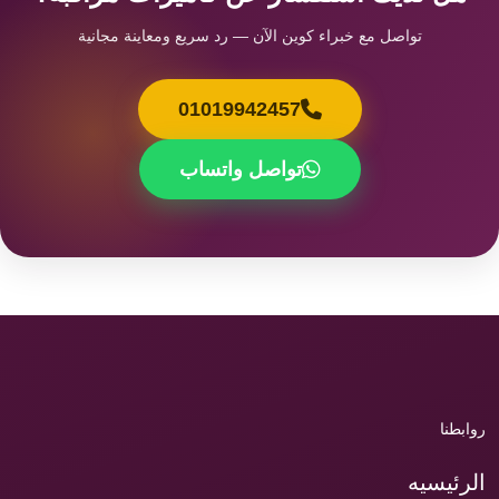
تواصل مع خبراء كوين الآن — رد سريع ومعاينة مجانية
01019942457
تواصل واتساب
روابطنا
الرئيسيه