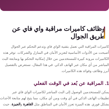
سمارت
هوم
AR
ساوند
وظائف كاميرات مراقبة واي فاي عن
سيستم
طريق الجوال
حلول
ميرات المراقبة التي تعمل بتقنية الواي فاي وتدعم التحكم عبر الجوال
أمنية
بحت من الأدوات الأساسية لتعزيز الأمان في المنازل والشركات. توفر هذه
للشركات
كاميرات مرونة كبيرة للمستخدمين من خلال إمكانية التحكم بها ومتابعة البث
والمصانع
مباشر من أي مكان عبر الهاتف الذكي. في هذا المقال، نستعرض بالتفصيل
رز وظائف وفوائد هذه الكاميرات.
جهاز
بصمة
الحضور
كن للمستخدمين الوصول إلى البث المباشر لكاميرات الواي فاي عبر
والانصراف
بيقات الهاتف الذكي في أي وقت ومن أي مكان، مما يتيح لهم متابعة الأحداث
كل فوري. هذه الميزة تعزز الأمان في المناطق مثل
القاهرة
و
الجيزة
، حيث