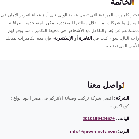
الخاتمة
بر كاميرات المراقبة التي تعمل بتقنية الواي فاي أداة فعالة لتعزيز الأمان في
منازل والشركات. من خلال وظائفها المتعددة، يمكن للمستخدمين مراقبة
تلكاتهم عن بُعد والتفاعل مع الأشخاص في محيط الكاميرا، مما يوفر لهم
حة البال. سواء كنت في
القاهرة
أو
الإسكندرية
، فإن هذه الكاميرات تمنحك
مان الذي تحتاجه.
تواصل معنا
الشركة:
افضل شركة تركيب وصيانة الانتركم فى مصر اجود انواع :
كوماكس -...
الهاتف:
+201019942457
البريد:
info@queen-cctv.com