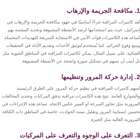
تقوية
شبكات
المحمول
عد كاميرات المراقبة جزءًا أساسيًا في جهود مكافحة الجريمة والإرهاب في
والانترنت
رائيل، حيث يتم استخدامها لرصد الأنشطة المشبوهة وتحديد المشتبه بهم.
ساعد هذه الكاميرات قوات الأمن في الاستجابة السريعة للتهديدات المحتملة
ع وقوع الجرائم، كما تُستخدم لتوثيق الأحداث وتقديم الأدلة في التحقيقات
انتركم
جنائية. على سبيل المثال، يمكن لكاميرات المراقبة في المناطق الحيوية مثل
 أبيب أن تسهم في تشكيل صورة واضحة عن الأنشطة المشبوهة.
أنظمة
إنذار
السرقة
سهم كاميرات المراقبة في تنظيم حركة المرور على الطرق الرئيسية
لشوارع العامة. تتيح هذه الكاميرات مراقبة تدفق المركبات وتحديد المخالفات
أنظمة
مرورية مثل تجاوز السرعة أو السير عكس الاتجاه. تساعد هذه الإجراءات في
إنذار
سين انسيابية المرور وتقليل نسبة الحوادث، خاصة في المناطق ذات الكثافة
الحريق
رورية العالية مثل الجيزة.
أكسيس