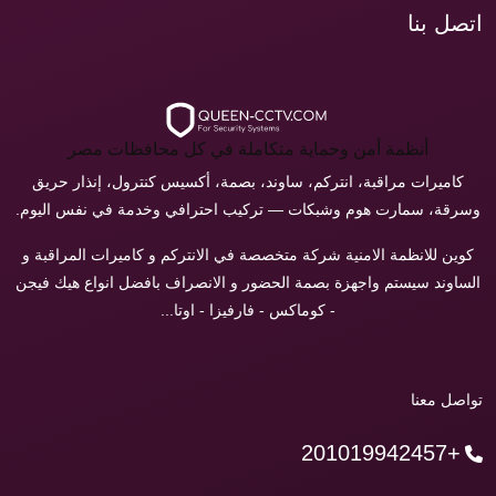
اتصل بنا
أنظمة أمن وحماية متكاملة في كل محافظات مصر
كاميرات مراقبة، انتركم، ساوند، بصمة، أكسيس كنترول، إنذار حريق
وسرقة، سمارت هوم وشبكات — تركيب احترافي وخدمة في نفس اليوم.
كوين للانظمة الامنية شركة متخصصة في الانتركم و كاميرات المراقبة و
الساوند سيستم واجهزة بصمة الحضور و الانصراف بافضل انواع هيك فيجن
- كوماكس - فارفيزا - اوتا...
تواصل معنا
+201019942457