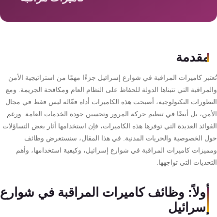
سمارت
هوم
AR
ساوند
مقدمة
سيستم
تبر كاميرات المراقبة في شوارع إسرائيل جزءًا مهمًا من استراتيجية الأمن
حلول
مراقبة التي تتبناها الدولة للحفاظ على النظام العام ومكافحة الجريمة. ومع
أمنية
تطورات التكنولوجية، أصبحت هذه الكاميرات أداة فعّالة ليس فقط في مجال
للشركات
أمن، بل أيضًا في تنظيم حركة المرور وتحسين جودة الخدمات العامة. ورغم
والمصانع
وائد العديدة التي توفرها هذه الكاميرات، فإن استخدامها أثار بعض التساؤلات
ل الخصوصية والحريات المدنية. في هذا المقال، سنستعرض وظائف
ميزات كاميرات المراقبة في شوارع إسرائيل، وكيفية استخدامها، وأهم
جهاز
حديات التي تواجهها.
بصمة
الحضور
أولاً: وظائف كاميرات المراقبة في شوارع
والانصراف
إسرائيل