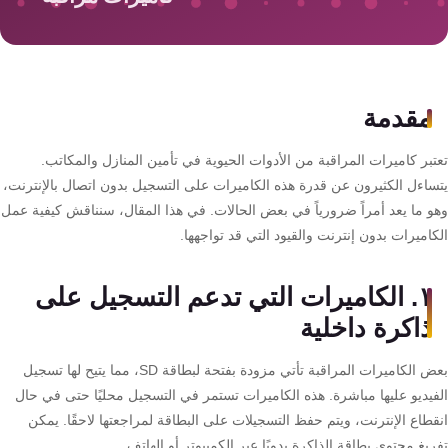
سمارت
هوم
AR
ساوند
مقدمة
سيستم
بر كاميرات المراقبة من الأدوات الحيوية في تأمين المنازل والمكاتب.
حلول
ساءل الكثيرون عن قدرة هذه الكاميرات على التسجيل بدون اتصال بالإنترنت،
أمنية
و ما يعد أمراً ضرورياً في بعض الحالات. في هذا المقال، سنناقش كيفية عمل
للشركات
اميرات بدون إنترنت والقيود التي قد تواجهها.
والمصانع
١. الكاميرات التي تدعم التسجيل على
جهاز
ذاكرة داخلية
بصمة
الحضور
بعض الكاميرات المراقبة تأتي مزودة بفتحة لبطاقة SD، مما يتيح لها تسجيل
والانصراف
فيديو عليها مباشرة. هذه الكاميرات تستمر في التسجيل محليًا حتى في حال
قطاع الإنترنت، ويتم حفظ التسجيلات على البطاقة لمراجعتها لاحقًا. يمكن
يغ محتوى بطاقة الذاكرة يدويًا عبر الكمبيوتر أو الهاتف.