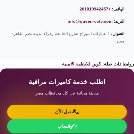
الهاتف:
+201019942457
البريد:
info@queen-cctv.com
العنوان:
4 عمارات الميراج شارع الجامعة زهراء مدينة نصر القاهرة
مصر
ابط ذات صلة:
كوين للانظمة الامنية
اطلب خدمة كاميرات مراقبة
معاينة مجانية في كل محافظات مصر
اتصل الآن
واتساب