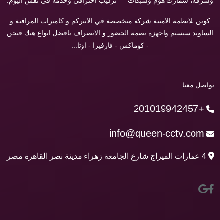
وسرقة، سمارت هوم وشبكات — تركيب احترافي وخدمة في نفس اليوم.
كوين للانظمة الامنية شركة متخصصة في الانتركم و كاميرات المراقبة و
الساوند سيستم واجهزة بصمة الحضور و الانصراف بافضل انواع هيك فيجن
- كوماكس - فارفيزا - اوتا...
تواصل معنا
+201019942457
info@queen-cctv.com
4 عمارات الميراج شارع الجامعة زهراء مدينة نصر القاهرة مصر