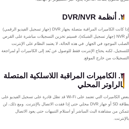
تقوية
شبكات
٢. أنظمة DVR/NVR
المحمول
والانترنت
إذا كانت الكاميرات المراقبة متصلة بجهاز DVR (جهاز تسجيل الفيديو الرقمي)
أو NVR (جهاز تسجيل الشبكة)، فسيتم تخزين التسجيلات مباشرة على القرص
انتركم
صلب الموجود في الجهاز. في هذه الحالة، لا يعتمد النظام على الإنترنت
تسجيل، لكنه يحتاج الإنترنت فقط للوصول عن بُعد إلى الكاميرات أو لمراجعة
تسجيلات من خارج الموقع.
أنظمة
إنذار
٣. الكاميرات المراقبة اللاسلكية المتصلة
السرقة
بالراوتر المحلي
أنظمة
بعض الكاميرات التي تعتمد على Wi-Fi قد تظل قادرة على تسجيل الفيديو على
إنذار
بطاقة SD أو جهاز DVR محلي حتى إذا فقدت الاتصال بالإنترنت. ومع ذلك، لن
الحريق
مكن من مشاهدة البث المباشر أو استلام التنبيهات حتى يعود الاتصال
إنترنت.
أكسيس