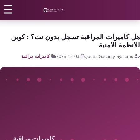
رئيسية
/
كاميرات مراقبة
/
كاميرا مراقبة eufy
كاميرات
مراقبة
اتصل بنا
 كاميرات المراقبة تسجل بدون نت؟ : كوين
كالون
انظمة الامنية
الباب
من نحن
Queen Security Systems
2025-12-03
كاميرات مراقبة
الذكي
المقالات
شبكات
و
الأقسام
سنترال
الرئيسية
سنترال
الداخلي
اتصل الآن
EN