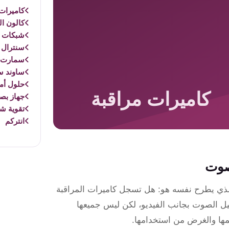
كاميرات 
كالون ال
شبكات و
سنترال 
سمارت 
ساوند س
حلول أم
جهاز بص
تقوية ش
انتركم
صوت
 الذي يطرح نفسه هو: هل تسجل كاميرات المراقبة
ل الصوت بجانب الفيديو، لكن ليس جميعها
مها والغرض من استخدامها.