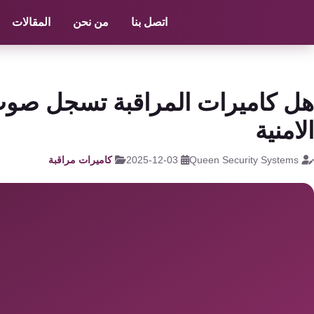
الرئيسية
/
كاميرات مراقبة
/
كاميرا مراقبة للسيارة ٢٤ ساعة
اتصل بنا
من نحن
المقالات
كاميرات
مراقبة
كالون
هل كاميرات المراقبة تسجل صوت؟
الباب
الامنية
الذكي
Queen Security Systems
2025-12-03
كاميرات مراقبة
شبكات
و
سنترال
سنترال
الداخلي