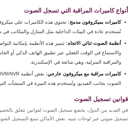
تقوية
أنواع كاميرات المراقبة التي تسجل الصوت
شبكات
المحمول
كاميرات بميكروفون مدمج:
تحتوي هذه الكاميرات على ميكروف
والانترنت
تُستخدم عادة في البيئات الداخلية مثل المنازل والمكاتب في م
انتركم
أنظمة الصوت ثنائي الاتجاه:
تتميز هذه الأنظمة بإمكانية التو
والاستماع في الوقت الفعلي عبر تطبيق الهاتف الذكي أو الحا
أنظمة
والمراقبة المنزلية، وهي شائعة في الإسكندرية.
إنذار
كاميرات مراقبة مع ميكروفون خارجي:
السرقة
الصوت بجانب الفيديو، وتُستخدم هذه الميزة في المنشآت الت
أنظمة
قوانين تسجيل الصوت
إنذار
الحريق
في العديد من الدول، يخضع تسجيل الصوت لقوانين تتعلق بالخصوصي
تسجيل صوتي عبر لوحات تنبيه. بعض الأماكن تمنع التسجيل الصوت
أكسيس