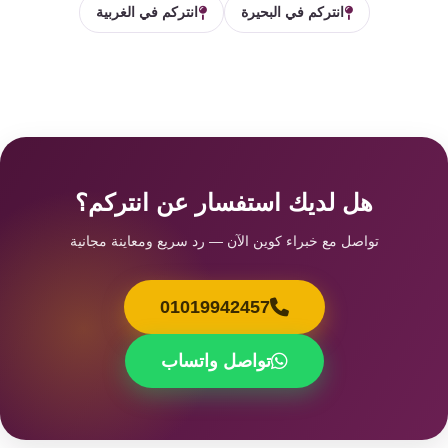
انتركم في البحيرة
انتركم في الغربية
هل لديك استفسار عن انتركم؟
تواصل مع خبراء كوين الآن — رد سريع ومعاينة مجانية
01019942457
تواصل واتساب