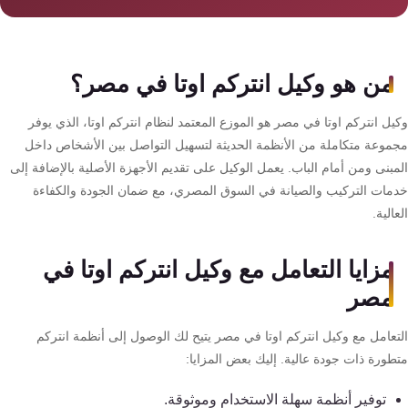
سمارت
هوم
AR
من هو وكيل انتركم اوتا في مصر؟
ساوند
سيستم
ل انتركم اوتا في مصر هو الموزع المعتمد لنظام انتركم اوتا، الذي يوفر
موعة متكاملة من الأنظمة الحديثة لتسهيل التواصل بين الأشخاص داخل
حلول
بنى ومن أمام الباب. يعمل الوكيل على تقديم الأجهزة الأصلية بالإضافة إلى
أمنية
مات التركيب والصيانة في السوق المصري، مع ضمان الجودة والكفاءة
للشركات
الية.
والمصانع
مزايا التعامل مع وكيل انتركم اوتا في
جهاز
مصر
بصمة
الحضور
تعامل مع وكيل انتركم اوتا في مصر يتيح لك الوصول إلى أنظمة انتركم
طورة ذات جودة عالية. إليك بعض المزايا:
والانصراف
توفير أنظمة سهلة الاستخدام وموثوقة.