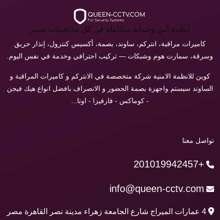
أنظمة أمن وحماية متكاملة في كل محافظات مصر
كاميرات مراقبة، انتركم، ساوند، بصمة، أكسيس كنترول، إنذار حريق
وسرقة، سمارت هوم وشبكات — تركيب احترافي وخدمة في نفس اليوم.
كوين للانظمة الامنية شركة متخصصة في الانتركم و كاميرات المراقبة و
الساوند سيستم واجهزة بصمة الحضور و الانصراف بافضل انواع هيك فيجن
- كوماكس - فارفيزا - اوتا...
تواصل معنا
+201019942457
info@queen-cctv.com
4 عمارات الميراج شارع الجامعة زهراء مدينة نصر القاهرة مصر