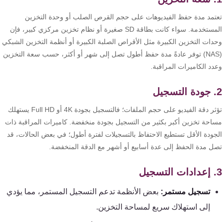
تقوية
شبكات
تمد مدة حفظ الفيديوهات على حجم القرص الصلب أو وحدة التخزين
المستخدمة. سواء كانت بطاقة SD صغيرة أو نظام تخزين مركزي كبير، فإن
المحمول
دات التخزين الكبيرة مثل الأقراص الصلبة الكبيرة أو أنظمة التخزين الشبكي
والانترنت
(NAS) توفر عادةً مدة حفظ أطول تصل إلى شهر أو أكثر، حسب سعة التخزين
دد الكاميرات المراقبة.
انتركم
أنظمة
تؤثر دقة الفيديو على حجم الملفات؛ فالتسجيل بجودة 4K أو Full HD يستهلك
إنذار
احة تخزين أكبر بكثير من التسجيل بجودة منخفضة. كاميرات المراقبة ذات
السرقة
جودة الأقل تستطيع الاحتفاظ بالتسجيلات لفترة أطول؛ في بعض الحالات، قد
ل مدة الحفظ إلى عدة أسابيع أو أشهر مع الدقة المنخفضة.
أنظمة
إنذار
الحريق
تسجيل مستمر:
بعض الأنظمة تدعم التسجيل المستمر، مما يؤدي
إلى استهلاك سريع لمساحة التخزين.
أكسيس