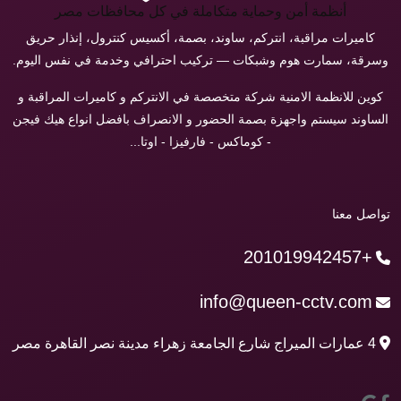
أنظمة أمن وحماية متكاملة في كل محافظات مصر
كاميرات مراقبة، انتركم، ساوند، بصمة، أكسيس كنترول، إنذار حريق
وسرقة، سمارت هوم وشبكات — تركيب احترافي وخدمة في نفس اليوم.
كوين للانظمة الامنية شركة متخصصة في الانتركم و كاميرات المراقبة و
الساوند سيستم واجهزة بصمة الحضور و الانصراف بافضل انواع هيك فيجن
- كوماكس - فارفيزا - اوتا...
تواصل معنا
+201019942457
info@queen-cctv.com
4 عمارات الميراج شارع الجامعة زهراء مدينة نصر القاهرة مصر