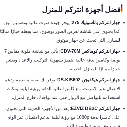
تقوية
أفضل أجهزة انتركم للمنزل
شبكات
المحمول
جهاز انتركم باناسونيك 275
: يوفر جودة صوت عالية وتصميم أنيق.
والانترنت
كما يحتوي على شاشة لعرض الصور بوضوح، مما يجعله خيارًا مثاليًا
للمنازل التي تبحث عن جهاز موثوق.
انتركم
جهاز انتركم كوماكس CDV-70M
: يأتي مع شاشة ملونة مقاس 7
أنظمة
بوصة وكاميرا بدقة عالية. يتميز بسهولة التركيب والإعداد ويعتبر
إنذار
خيارًا ممتازًا للمنازل الحديثة.
السرقة
جهاز انتركم هيكفيجن DS-KIS602
: يوفر لك تقنية متقدمة ودعم
الاتصال عبر الإنترنت. مع كاميرا عالية الدقة ورؤية ليلية، يمكنك
أنظمة
استخدامه للتواصل مع الزوار حتى عند تواجدك خارج المنزل.
إنذار
الحريق
جهاز انتركم EZVIZ DB2C
: يعد من الأجهزة الحديثة التي تحتوي
على كاميرا بدقة 1080p مع رؤية ليلية. يدعم الاتصال عبر الواي
أكسيس
فاي ويوفر صورة واضحة للزوار.