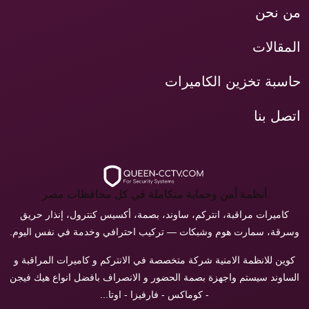
من نحن
المقالات
حاسبة تخزين الكاميرات
اتصل بنا
أنظمة أمن وحماية متكاملة في كل محافظات مصر
كاميرات مراقبة، انتركم، ساوند، بصمة، أكسيس كنترول، إنذار حريق
وسرقة، سمارت هوم وشبكات — تركيب احترافي وخدمة في نفس اليوم.
كوين للانظمة الامنية شركة متخصصة في الانتركم و كاميرات المراقبة و
الساوند سيستم واجهزة بصمة الحضور و الانصراف بافضل انواع هيك فيجن
- كوماكس - فارفيزا - اوتا...