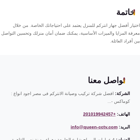
خاتمة
تيار أفضل جهاز انتركم للمنزل يعتمد على احتياجاتك الخاصة. من خلال
رفة المزايا والميزات الأساسية، يمكنك ضمان أمان منزلك وتحسين التواصل
 أفراد العائلة.
تواصل معنا
الشركة:
افضل شركة تركيب وصيانة الانتركم فى مصر اجود انواع :
كوماكس -...
الهاتف:
+201019942457
البريد:
info@queen-cctv.com
العنوان:
4 عمارات الميراج شارع الجامعة زهراء مدينة نصر القاهرة