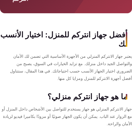
سمارت
هوم
AR
ساوند
أفضل جهاز انتركم للمنزل: اختيار الأنسب
سيستم
لك
حلول
تبر جهاز الانتركم المنزلي من الأجهزة الأساسية التي تضمن لك الأمان
أمنية
لتواصل الجيد داخل منزلك. مع تزايد الخيارات في السوق، يصبح من
للشركات
ضروري اختيار الجهاز الأنسب حسب احتياجاتك. في هذا المقال، سنتناول
والمصانع
ضل أجهزة الانتركم للمنزل ومزايا كل منها.
جهاز
ما هو جهاز انتركم منزلي؟
بصمة
الحضور
از الانتركم المنزلي هو جهاز يستخدم للتواصل بين الأشخاص داخل المنزل أو
والانصراف
الزوار عند الباب. يمكن أن يكون الجهاز صوتيًا أو مزودًا بكاميرا فيديو لزيادة
مان والراحة.