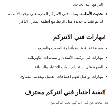
سيستم
البرامج عند الحاجة.
تحديث الأنظمة:
يمتلك فني الانتركم القدرة على ترقية الأنظمة
جهاز
لدعم تقنيات جديدة مثل الربط مع أنظمة المنزل الذكي.
بصمة
الحضور
مهارات فني الانتركم
والانصراف
معرفة تقنية عالية بأنظمة الصوت والفيديو.
كالون
الباب
مهارات في تركيب الأسلاك والتمديدات الكهربائية.
الذكي
القدرة على استخدام أدوات الاختبار والصيانة.
مهارات تواصل لفهم احتياجات العميل وتقديم النصائح.
سنترال
الداخلي
كيفية اختيار فني انتركم محترف
شبكات
عند البحث عن فني انتركم، يجب التأكد من:
و