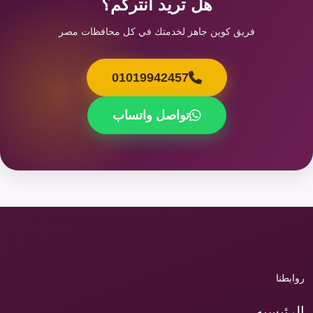
هل تريد انتركم؟
فريق كوين جاهز لخدمتك في كل محافظات مصر
01019942457
تواصل واتساب
روابطنا
الرئيسيه