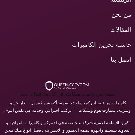
من نحن
المقالات
حاسبة تخزين الكاميرات
اتصل بنا
أنظمة أمن وحماية متكاملة في كل محافظات مصر
كاميرات مراقبة، انتركم، ساوند، بصمة، أكسيس كنترول، إنذار حريق
وسرقة، سمارت هوم وشبكات — تركيب احترافي وخدمة في نفس اليوم.
كوين للانظمة الامنية شركة متخصصة في الانتركم و كاميرات المراقبة و
الساوند سيستم واجهزة بصمة الحضور و الانصراف بافضل انواع هيك فيجن