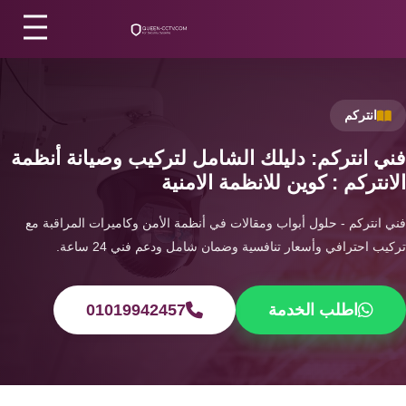
الرئيسية
/
انتركم
/
فني انتركم
أكسيس
كنترول
اتصل بنا
انتركم
أنظمة
إنذار
من نحن
فني انتركم: دليلك الشامل لتركيب وصيانة أنظمة
الحريق
الانتركم : كوين للانظمة الامنية
المقالات
أنظمة
فني انتركم - حلول أبواب ومقالات في أنظمة الأمن وكاميرات المراقبة مع
تركيب احترافي وأسعار تنافسية وضمان شامل ودعم فني 24 ساعة.
إنذار
الأقسام
السرقة
اطلب الخدمة
01019942457
الرئيسية
سمارت
هوم
اتصل الآن
EN