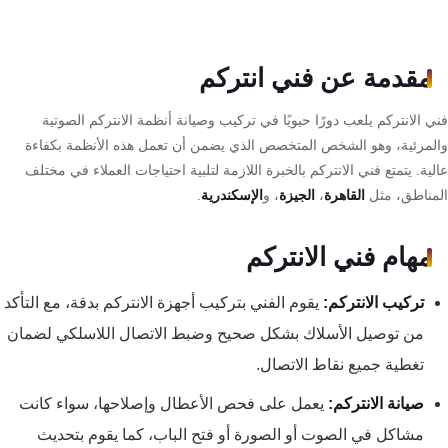
تقوية
شبكات
AR
المحمول
مقدمة عن فني انتركم
والانترنت
فني الانتركم يلعب دورًا حيويًا في تركيب وصيانة أنظمة الانتركم الصوتية
حلول
والمرئية، وهو الشخص المتخصص الذي يضمن أن تعمل هذه الأنظمة بكفاءة
أمنية
عالية. يتمتع فني الانتركم بالخبرة اللازمة لتلبية احتياجات العملاء في مختلف
للشركات
المناطق، مثل
القاهرة
،
الجيزة
، و
الإسكندرية
.
والمصانع
مهام فني الانتركم
كاميرات
تركيب الانتركم:
يقوم الفني بتركيب أجهزة الانتركم بدقة، مع التأكد
مراقبة
من توصيل الأسلاك بشكل صحيح وضبط الاتصال اللاسلكي لضمان
تغطية جميع نقاط الاتصال.
انتركم
صيانة الانتركم:
يعمل على فحص الأعطال وإصلاحها، سواء كانت
ساوند
مشاكل في الصوت أو الصورة أو فتح الباب، كما يقوم بتحديث