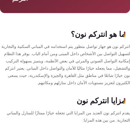
سمارت
هوم
AR
ساوند
ما هو انتركم نون؟
سيستم
تركم نون هو جهاز تواصل متطور يتم استخدامه في المباني السكنية والتجارية
حلول
سهيل التواصل بين الأشخاص داخل المبنى ومن أمام الباب. يوفر هذا النظام
أمنية
كانية التواصل الصوتي والمرئي في بعض الأنظمة، ويتميز بسهولة التركيب
للشركات
تشغيل، مما يجعله خيارًا مثاليًا للأمان والتواصل داخل المباني. يعتبر انتركم
والمصانع
ن خيارًا شائعًا في مناطق مثل القاهرة والجيزة والإسكندرية، حيث يسعى
كثيرون لتعزيز مستويات الأمان داخل منازلهم ومكاتبهم.
جهاز
مزايا انتركم نون
بصمة
الحضور
م انتركم نون العديد من المزايا التي تجعله خيارًا ممتازًا للمنازل والمباني
والانصراف
جارية. من بين هذه المزايا: