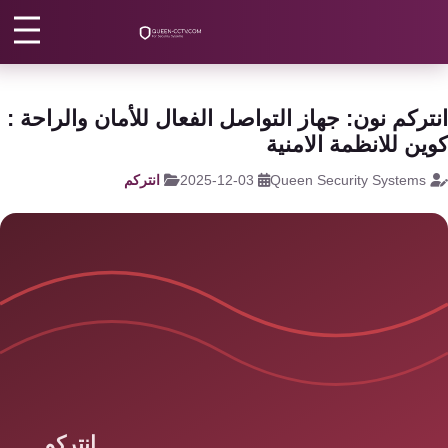
رئيسية
/
انتركم
/
فني انتركم
كاميرات
مراقبة
اتصل بنا
تركم نون: جهاز التواصل الفعال للأمان والراحة :
كالون
ين للانظمة الامنية
الباب
من نحن
Queen Security Systems
2025-12-03
انتركم
الذكي
المقالات
شبكات
و
الأقسام
سنترال
الرئيسية
سنترال
الداخلي
اتصل الآن
EN