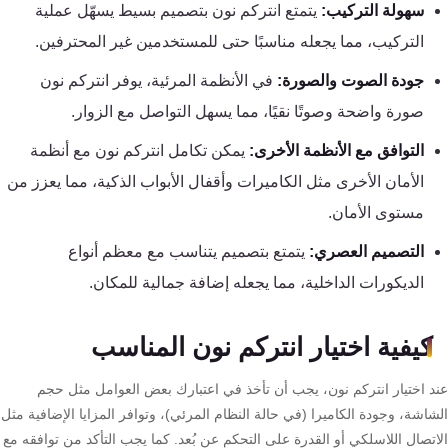
تقوية
سهولة التركيب:
يتمتع انتركم نون بتصميم بسيط يسهّل عملية
شبكات
التركيب، مما يجعله مناسبًا حتى للمستخدمين غير المحترفين.
المحمول
جودة الصوت والصورة:
في الأنظمة المرئية، يوفر انتركم نون
والانترنت
صورة واضحة وصوتًا نقيًا، مما يسهل التواصل مع الزوار.
انتركم
التوافق مع الأنظمة الأخرى:
يمكن تكامل انتركم نون مع أنظمة
الأمان الأخرى مثل الكاميرات وأقفال الأبواب الذكية، مما يعزز من
أنظمة
مستوى الأمان.
إنذار
التصميم العصري:
يتمتع بتصميم يتناسب مع معظم أنواع
السرقة
الديكورات الداخلية، مما يجعله إضافة جمالية للمكان.
أنظمة
كيفية اختيار انتركم نون المناسب
إنذار
الحريق
د اختيار انتركم نون، يجب أن تأخذ في اعتبارك بعض العوامل مثل حجم
اشة، وجودة الكاميرا (في حالة النظام المرئي)، وتوافر المزايا الإضافية مثل
أكسيس
اتصال اللاسلكي أو القدرة على التحكم عن بُعد. كما يجب التأكد من توافقه مع