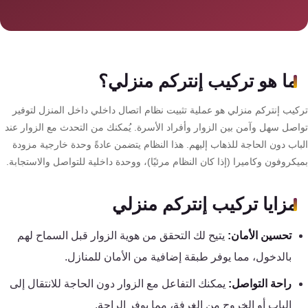
سمارت
هوم
AR
ساوند
ما هو تركيب إنتركم منزلي؟
سيستم
كيب إنتركم منزلي هو عملية تثبيت نظام اتصال داخلي داخل المنزل لتوفير
حلول
اصل سهل وآمن بين الزوار وأفراد الأسرة. يُمكنك من التحدث مع الزوار عند
أمنية
باب دون الحاجة للذهاب إليهم. هذا النظام يتضمن عادةً وحدة خارجية مزودة
للشركات
كروفون وكاميرا (إذا كان النظام مرئيًا)، ووحدة داخلية للتواصل والاستجابة.
والمصانع
مزايا تركيب إنتركم منزلي
جهاز
بصمة
تحسين الأمان:
يتيح لك التحقق من هوية الزوار قبل السماح لهم
الحضور
بالدخول، مما يوفر طبقة إضافية من الأمان للمنازل.
والانصراف
راحة التواصل:
يمكنك التفاعل مع الزوار دون الحاجة للانتقال إلى
الباب أو الخروج من الغرفة، مما يوفر الراحة.