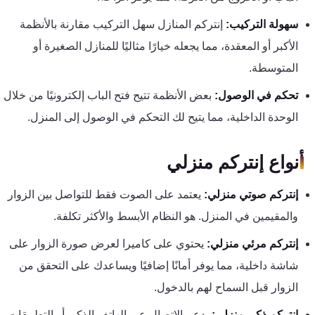
تقوية
شبكات
سهولة التركيب:
إنتركم المنازل سهل التركيب مقارنة بالأنظمة
المحمول
الأكبر أو المعقدة، مما يجعله خيارًا مثاليًا للمنازل الصغيرة أو
والانترنت
المتوسطة.
تحكم في الوصول:
بعض الأنظمة تتيح فتح الباب إلكترونيًا من خلال
انتركم
الوحدة الداخلية، مما يتيح لك التحكم في الوصول إلى المنزل.
أنظمة
أنواع إنتركم منزلي
إنذار
السرقة
إنتركم صوتي منزلي:
يعتمد على الصوت فقط للتواصل بين الزوار
والمقيمين في المنزل. هو النظام الأبسط والأكثر تكلفة.
أنظمة
إنتركم مرئي منزلي:
يحتوي على كاميرا لعرض صورة الزوار على
إنذار
الحريق
شاشة داخلية، مما يوفر أمانًا إضافيًا ويساعدك على التحقق من
الزوار قبل السماح لهم بالدخول.
أكسيس
إنتركم ذكي منزلي:
يدعم الاتصال عبر الهاتف الذكي أو التطبيقات